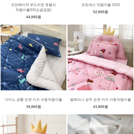
모던베이직 부드러운 호텔식
프린세스 차렵이불 S/SS
차렵이불SS(싱글겸용)
52,900원
44,900원
다이노 공룡 순면 키즈 아동차렵이불
발레리나 공주 순면 키즈 아동차렵이불
39,900원
43,900원