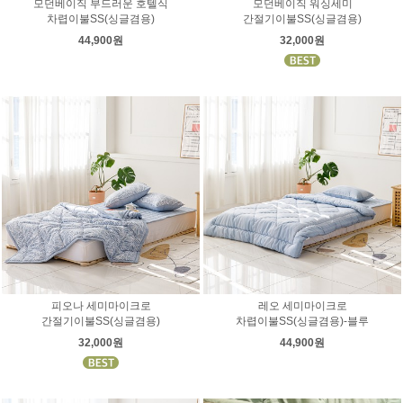
모던베이직 부드러운 호텔식
모던베이직 워싱세미
차렵이불SS(싱글겸용)
간절기이불SS(싱글겸용)
44,900원
32,000원
피오나 세미마이크로
레오 세미마이크로
간절기이불SS(싱글겸용)
차렵이불SS(싱글겸용)-블루
32,000원
44,900원