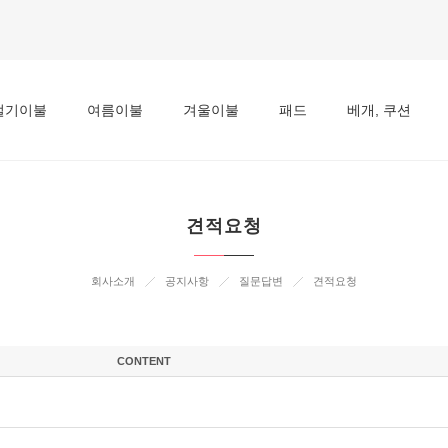
절기이불
여름이불
겨울이불
패드
베개, 쿠션
견적요청
회사소개
공지사항
질문답변
견적요청
CONTENT