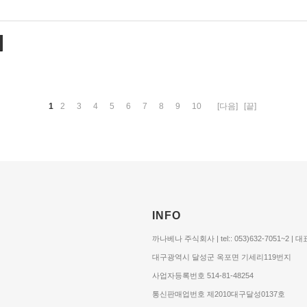
1
2
3
4
5
6
7
8
9
10
[다음]
[끝]
INFO
까나베나 주식회사 | tel:: 053)632-7051~2 |
대구광역시 달성군 옥포면 기세리119번지
사업자등록번호 514-81-48254
통신판매업번호 제2010대구달성0137호