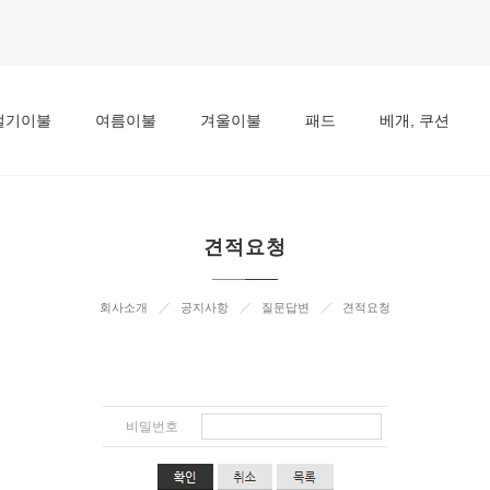
절기이불
여름이불
겨울이불
패드
베개, 쿠션
견적요청
회사소개
공지사항
질문답변
견적요청
비밀번호