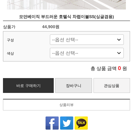
모던베이직 부드러운 호텔식 차렵이불SS(싱글겸용)
상품가
44,900
원
구성
색상
0
총 상품 금액
원
바로 구매하기
장바구니
관심상품
상품리뷰