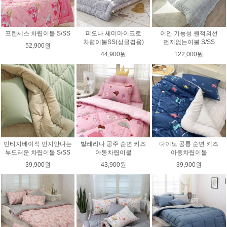
프린세스 차렵이불 S/SS
피오나 세미마이크로
이안 기능성 원적외선
차렵이불SS(싱글겸용)
먼지없는이불 S/SS
52,900원
44,900원
122,000원
빈티지베이직 먼지안나는
발레리나 공주 순면 키즈
다이노 공룡 순면 키즈
부드러운 차렵이불 S/SS
아동차렵이불
아동차렵이불
39,900원
43,900원
39,900원