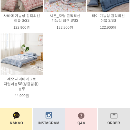
사비에 기능성 원적외선
샤론_모달 원적외선
타이 기능성 원적외선
이불 S/SS
기능성 침구 S/SS
이불 S/SS
122,900원
122,900원
122,900원
레오 세미마이크로
차렵이불SS(싱글겸용)-
블루
44,900원
KAKAO
INSTAGRAM
Q&A
ORDER