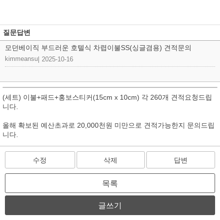
질문답변
모던베이직 부드러운 호텔식 차렵이불SS(싱글겸용) 견적문의
kimmeansu
|
2025-10-16
(세트) 이불+패드+홍보스티커(15cm x 10cm) 각 260개 견적요청드립
니다.
올해 확보된 예산초과로 20,000천원 미만으로 견적가능한지 문의드립
니다.
수정
삭제
답변
목록
글쓰기