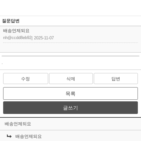
질문답변
배송언제되요
nh@ccdd8eb92
|
2025-11-07
.
수정
삭제
답변
목록
글쓰기
배송언제되요
배송언제되요