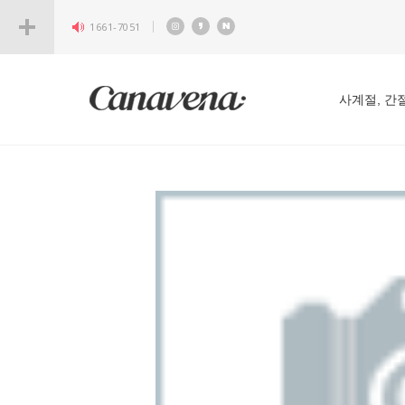
1661-7051
사계절, 간