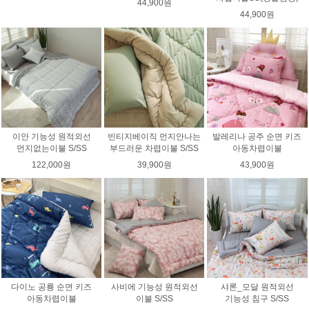
44,900원
44,900원
이안 기능성 원적외선
빈티지베이직 먼지안나는
발레리나 공주 순면 키즈
먼지없는이불 S/SS
부드러운 차렵이불 S/SS
아동차렵이불
122,000원
39,900원
43,900원
다이노 공룡 순면 키즈
사비에 기능성 원적외선
샤론_모달 원적외선
아동차렵이불
이불 S/SS
기능성 침구 S/SS