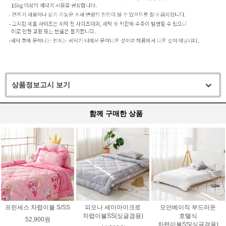
상품정보고시 보기
함께 구매한 상품
프린세스 차렵이불 S/SS
피오나 세미마이크로
모던베이직 부드러운
차렵이불SS(싱글겸용)
호텔식
52,900원
차렵이불SS(싱글겸용)