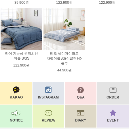
39,900원
122,900원
122,900원
타이 기능성 원적외선
레오 세미마이크로
이불 S/SS
차렵이불SS(싱글겸용)-
블루
122,900원
44,900원
KAKAO
INSTAGRAM
Q&A
ORDER
NOTICE
REVIEW
DIARY
EVENT