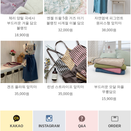
체리 양털 극세사
엔젤 뜨왈 5중 거즈 아기
자연염색 피그먼트
부드러운 겨울 담요
블랭킷 사계절 이불 담요
원피스형 앞치마
블랭킷
32,000원
38,000원
18,900원
겐조 플라워 앞치마
린넨 스트라이프 앞치마
부드러운 모달 와플
무릎담요
35,000원
35,000원
15,900원
KAKAO
INSTAGRAM
Q&A
ORDER