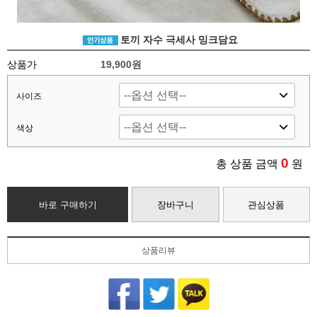
토끼 자수 극세사 밍크담요
상품가
19,900
원
사이즈
색상
0
총 상품 금액
원
바로 구매하기
장바구니
관심상품
상품리뷰