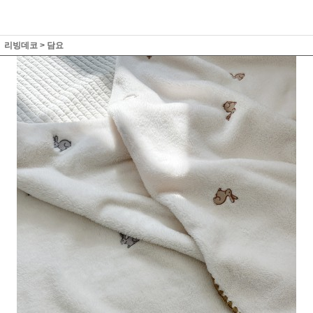
리빙데코
>
담요