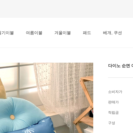
절기이불
여름이불
겨울이불
패드
베개, 쿠션
다이노 순면 
소비자가
판매가
적립금
구성