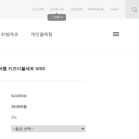
LOGIN
JOIN US
ORDER
MYPAGE
CART
+ 2000 P
리빙데코
개인결제창
여름 키즈이불세트 S/SS
52,000원
39,900
원
3%