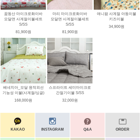
꿈동산 마이크로화이바
마리 마이크로화이바
애니팜 사계절 아동이불
모달면 사계절이불세트
모달면 사계절이불세트
키즈이불
S/SS
S/SS
34,900원
81,900원
81,900원
베네치아_모달 원적외선
스프라이트 세미마이크로
기능성 이불(사계절/싱글)
간절기이불 S/SS
168,000원
32,000원
KAKAO
INSTAGRAM
Q&A
ORDER