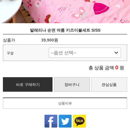
발레리나 순면 여름 키즈이불세트 S/SS
상품가
39,900
원
구성
0
총 상품 금액
원
바로 구매하기
장바구니
관심상품
상품리뷰