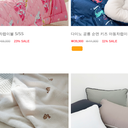
차렵이불 S/SS
다이노 공룡 순면 키즈 아동차렵이
69,000
23% SALE
￦39,900
￦44,900
11% SALE