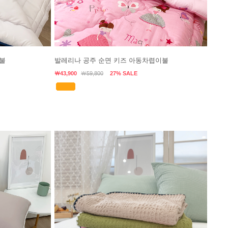
불
발레리나 공주 순면 키즈 아동차렵이불
￦43,900
￦59,800
27% SALE