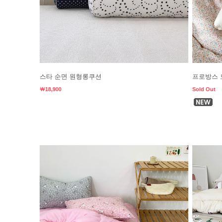
스타 순면 원형롱쿠션
프로방스 
￦18,900
Sold Out