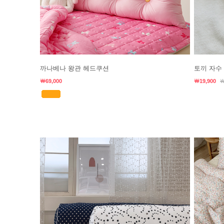
까나베나 왕관 헤드쿠션
토끼 자수
￦69,000
￦19,900
￦