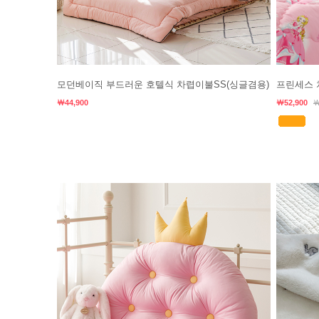
모던베이직 부드러운 호텔식 차렵이불SS(싱글겸용)
프린세스 
￦44,900
￦52,900
￦