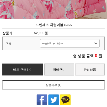
프린세스 차렵이불 S/SS
상품가
52,900
원
구성
0
총 상품 금액
원
바로 구매하기
장바구니
관심상품
상품리뷰
(1)