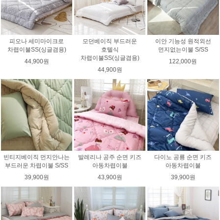
피오나 세미마이크로
모던베이직 부드러운
이안 기능성 원적외선
차렵이불SS(싱글겸용)
호텔식
먼지없는이불 S/SS
차렵이불SS(싱글겸용)
44,900원
122,000원
44,900원
빈티지베이직 먼지안나는
발레리나 공주 순면 키즈
다이노 공룡 순면 키즈
부드러운 차렵이불 S/SS
아동차렵이불
아동차렵이불
39,900원
43,900원
39,900원