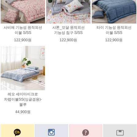
사비에 기능성 원적외선
샤론_모달 원적외선
타이 기능성 원적외선
이불 S/SS
기능성 침구 S/SS
이불 S/SS
122,900원
122,900원
122,900원
레오 세미마이크로
차렵이불SS(싱글겸용)-
블루
44,900원