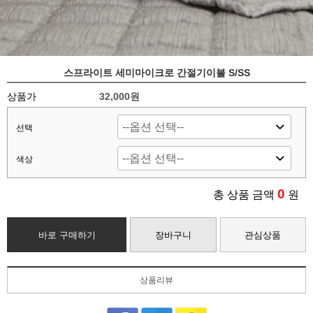
스프라이트 세미마이크로 간절기이불 S/SS
상품가
32,000
원
선택
색상
0
총 상품 금액
원
바로 구매하기
장바구니
관심상품
상품리뷰