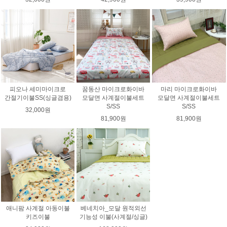
피오나 세미마이크로
꿈동산 마이크로화이바
마리 마이크로화이바
간절기이불SS(싱글겸용)
모달면 사계절이불세트
모달면 사계절이불세트
S/SS
S/SS
32,000원
81,900원
81,900원
애니팜 사계절 아동이불
베네치아_모달 원적외선
키즈이불
기능성 이불(사계절/싱글)