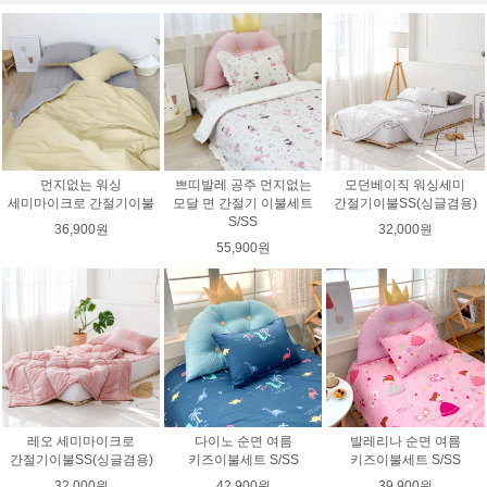
먼지없는 워싱
쁘띠발레 공주 먼지없는
모던베이직 워싱세미
세미마이크로 간절기이불
모달 면 간절기 이불세트
간절기이불SS(싱글겸용)
S/SS
36,900원
32,000원
55,900원
레오 세미마이크로
다이노 순면 여름
발레리나 순면 여름
간절기이불SS(싱글겸용)
키즈이불세트 S/SS
키즈이불세트 S/SS
32,000원
42,900원
39,900원